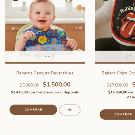
4 colores
2 co
Baberos Canguro Reversibles
Babero Chico Com
$1.500,00
$5.000,00
$17.000,00
$1.425,00
con
Transferencia o depósito
$14.250,00
con
depó
COMPRAR
COMPRAR