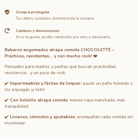
Compra protegida
Tus datos cuidados durante toda la compra.
Cambios y devoluciones
Si no te gusta, podés cambiarlo por otro o devolverlo.
Baberos engomados atrapa comida CHOCOLETTE –
Prácticos, resistentes… y con mucho rock!
❤️
Pensados para madres y padres que buscan practicidad,
resistencia... y un poco de rock.
✔️
Impermeables y fáciles de limpiar:
pasás un paño húmedo o
los enjuagás ¡y listo!
✔️
Con bolsillo atrapa comida
: menos ropa manchada, más
tranquilidad.
✔️
Livianos, cómodos y ajustables:
acompañan cada comida sin
incomodar.