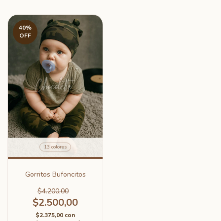
40
%
OFF
13 colores
Gorritos Bufoncitos
$4.200,00
$2.500,00
$2.375,00
con