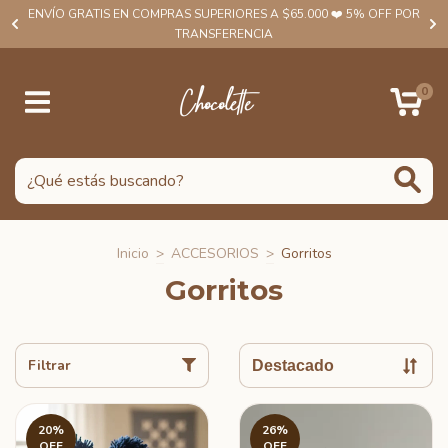
ENVÍO GRATIS EN COMPRAS SUPERIORES A $65.000 ❤️ 5% OFF POR
TRANSFERENCIA
0
Inicio
>
ACCESORIOS
>
Gorritos
Gorritos
Filtrar
20
%
26
%
OFF
OFF