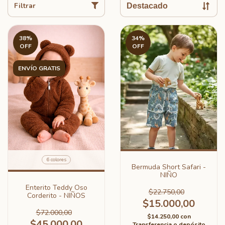
Filtrar
38
%
34
%
OFF
OFF
ENVÍO GRATIS
6 colores
Bermuda Short Safari -
NIÑO
Enterito Teddy Oso
$22.750,00
Corderito - NIÑOS
$15.000,00
$72.000,00
$14.250,00
con
$45.000,00
Transferencia o depósito