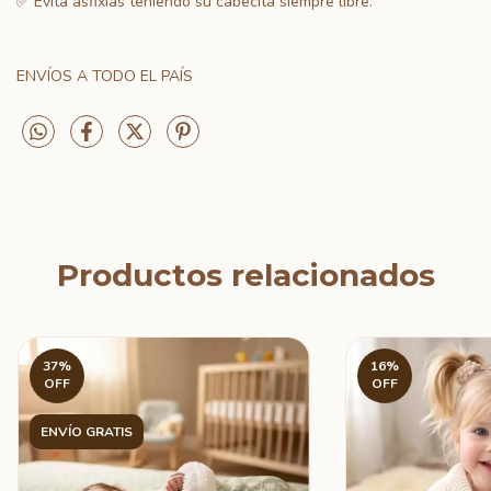
✅ Evita asfixias teniendo su cabecita siempre libre.
ENVÍOS A TODO EL PAÍS
Productos relacionados
37
%
16
%
OFF
OFF
ENVÍO GRATIS