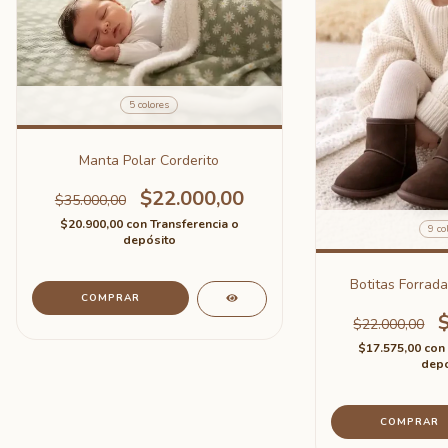
5 colores
Manta Polar Corderito
$22.000,00
$35.000,00
$20.900,00
con
Transferencia o
9 co
depósito
Botitas Forrada
COMPRAR
$22.000,00
$17.575,00
con
depó
COMPRAR